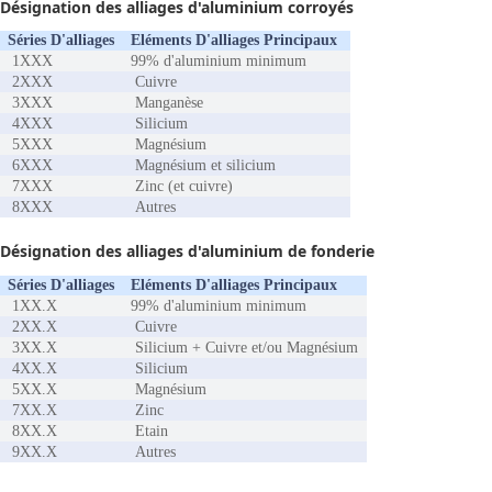
Désignation des alliages d'aluminium corroyés
Séries D'alliages
Eléments D'alliages Principaux
1XXX
99% d'aluminium minimum
2XXX
Cuivre
3XXX
Manganèse
4XXX
Silicium
5XXX
Magnésium
6XXX
Magnésium et silicium
7XXX
Zinc (et cuivre)
8XXX
Autres
Désignation des alliages d'aluminium de fonderie
Séries D'alliages
Eléments D'alliages Principaux
1XX.X
99% d'aluminium minimum
2XX.X
Cuivre
3XX.X
Silicium + Cuivre et/ou Magnésium
4XX.X
Silicium
5XX.X
Magnésium
7XX.X
Zinc
8XX.X
Etain
9XX.X
Autres