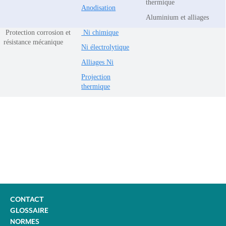
thermique
Anodisation
Aluminium et alliages
Protection corrosion et
Ni chimique
résistance mécanique
Ni électrolytique
Alliages Ni
Projection
thermique
CONTACT
GLOSSAIRE
NORMES