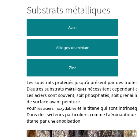
Substrats métalliques
Acier
Alliages aluminium
Zinc
Les substrats protégés jusqu'à présent par des trait
D'autres substrats
nécessitent cependant d
métalliques
Les aciers sont souvent
soit phosphatés
soit grenaill
,
,
de surface avant peinture.
Pour
et le titane qui sont intrinsè
les aciers inoxydables
Dans des s
cteurs particuliers comme l'aéronautique 
e
titane par
anodisation.
une