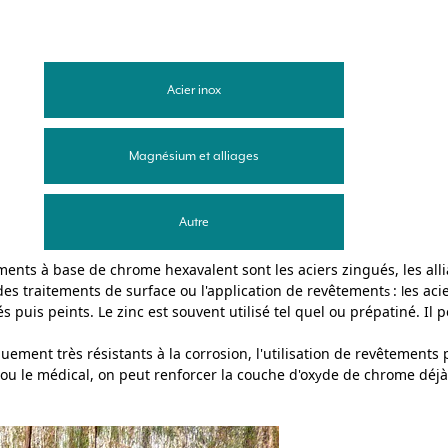
Acier inox
Magnésium et alliages
Autre
ements à base de chrome hexavalent sont les aciers zingués, les a
es traitements de surface ou l'application de revêtement
:
es aci
s
l
és puis peints. Le zinc est souvent utilisé tel quel ou prépatiné. Il 
quement très résistants à la corrosion, l
'utilisation de revêtements 
ou le médical, on peut renforcer la couche d'ox
de de chrome déjà 
y