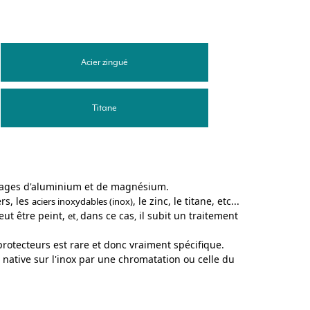
Acier zingué
Titane
lliages d'aluminium et de magnésium.
ers, les
, le zinc, le titane, etc...
aciers inoxydables (inox)
peut être peint,
dans ce cas
il subit un traitement
et,
,
protecteurs est rare et donc vraiment spécifique.
native sur l'inox par une chromatation ou celle du